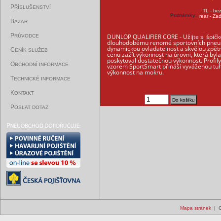
P
ŘÍSLUŠENSTVÍ
TL - be
Poznámky:
rear - Za
B
AZAR
P
DUNLOP QUALIFIER CORE - Užijte si špičk
RŮVODCE
dlouhodobému renomé sportovních pneumat
dynamickou ovladatelnost a skvělou zpě
C
ENÍK SLUŽEB
cenu zažít výkonnost na úrovni, která b
poskytoval dostatečnou výkonnost. Profily
O
BCHODNÍ INFORMACE
vzorem SportSmart přináší vyváženou tuho
výkonnost na mokru.
T
ECHNICKÉ INFORMACE
K
ONTAKT
P
OSLAT DOTAZ
Mapa stránek
| C