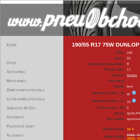
190/55 R17 75W DUNLOP
K
OŠÍK
Šířka:
190
Výška:
55
Ú
VOD
Konstrukce pneumatiky:
R
Průměr ráfku:
17
A
UTO-PNEU
Výrobce:
Dunlop
M
Provedení:
OTO-PNEU
Použití:
letní
Z
IMNÍ KOMPLETNÍ KOLA
Rychlostní index - SI:
W
L
ETNÍ KOMPLETNÍ KOLA
Hmotnostní index - LI:
75
S
Počet vrstev - PR:
0
NĚHOVÉ ŘETĚZY
Dezén:
QUALIF
A
UTOBOXY
Typ vozidla:
sportovn
P
LECHOVÉ DISKY
AKČNÍ SLEVA:
38 %
A
6343,- K
LU-DISKY
CENA S DPH:
3933,- 