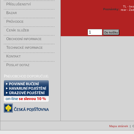
P
ŘÍSLUŠENSTVÍ
TL - be
Poznámky:
rear - Za
B
AZAR
P
RŮVODCE
C
ENÍK SLUŽEB
O
BCHODNÍ INFORMACE
T
ECHNICKÉ INFORMACE
K
ONTAKT
P
OSLAT DOTAZ
Mapa stránek
| C