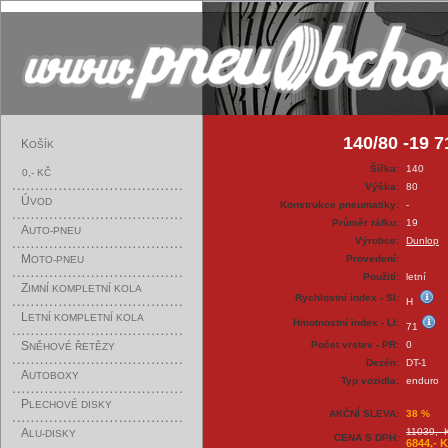
140/80 -19
K
OŠÍK
Šířka:
140
0,- KČ
Výška:
80
Ú
VOD
Konstrukce pneumatiky:
-
Průměr ráfku:
19
A
UTO-PNEU
Výrobce:
Dunlop
M
Provedení:
OTO-PNEU
Použití:
letní
Z
IMNÍ KOMPLETNÍ KOLA
Rychlostní index - SI:
H
L
ETNÍ KOMPLETNÍ KOLA
Hmotnostní index - LI:
71
S
Počet vrstev - PR:
0
NĚHOVÉ ŘETĚZY
Dezén:
DT-1
A
UTOBOXY
Typ vozidla:
enduro
P
LECHOVÉ DISKY
AKČNÍ SLEVA:
38 %
A
11039,- 
LU-DISKY
CENA S DPH:
6844,- 