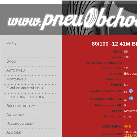
80/100 -12 41M
K
OŠÍK
Šířka:
80
Výška:
100
Ú
VOD
Konstrukce pneumatiky:
-
Průměr ráfku:
12
A
UTO-PNEU
Výrobce:
Bridgest
M
Provedení:
OTO-PNEU
Použití:
letní
Z
IMNÍ KOMPLETNÍ KOLA
Rychlostní index - SI:
M
L
ETNÍ KOMPLETNÍ KOLA
Hmotnostní index - LI:
41
S
Počet vrstev - PR:
0
NĚHOVÉ ŘETĚZY
Dezén:
Motocro
A
UTOBOXY
Typ vozidla:
cross
P
LECHOVÉ DISKY
AKČNÍ SLEVA:
40 %
A
1886,- K
LU-DISKY
CENA S DPH:
1132,- K