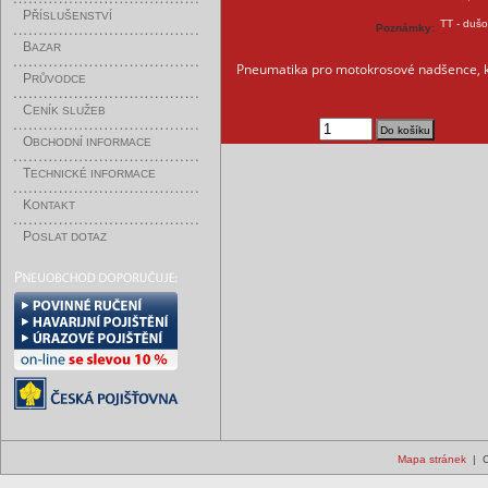
P
ŘÍSLUŠENSTVÍ
TT - duš
Poznámky:
B
AZAR
Pneumatika pro motokrosové nadšence, k
P
RŮVODCE
C
ENÍK SLUŽEB
O
BCHODNÍ INFORMACE
T
ECHNICKÉ INFORMACE
K
ONTAKT
P
OSLAT DOTAZ
Mapa stránek
| C