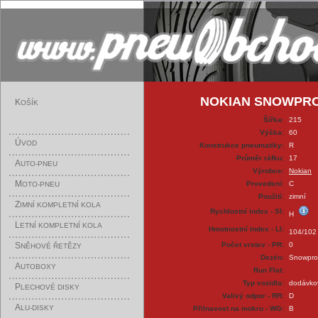
NOKIAN SNOWPROOF
K
OŠÍK
Šířka:
215
Výška:
60
Ú
VOD
Konstrukce pneumatiky:
R
Průměr ráfku:
17
A
UTO-PNEU
Výrobce:
Nokian
M
Provedení:
C
OTO-PNEU
Použití:
zimní
Z
IMNÍ KOMPLETNÍ KOLA
Rychlostní index - SI:
H
L
ETNÍ KOMPLETNÍ KOLA
Hmotnostní index - LI:
104/10
S
Počet vrstev - PR:
0
NĚHOVÉ ŘETĚZY
Dezén:
Snowpro
A
UTOBOXY
Run Flat:
Typ vozidla:
dodávko
P
LECHOVÉ DISKY
Valivý odpor - RR:
D
A
LU-DISKY
Přilnavost na mokru - WG:
B