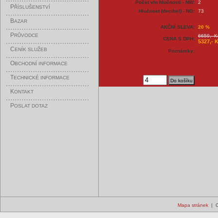
Počet vln hlučnosti - NW:
2
P
ŘÍSLUŠENSTVÍ
Hlučnost (decibel) - NO:
73
B
AZAR
AKČNÍ SLEVA:
20 %
P
RŮVODCE
6659,- K
CENA S DPH:
5327,- 
C
ENÍK SLUŽEB
Poznámky:
O
BCHODNÍ INFORMACE
T
ECHNICKÉ INFORMACE
K
ONTAKT
P
OSLAT DOTAZ
Mapa stránek
| C