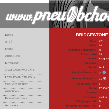
BRIDGESTONE E
K
OŠÍK
Šířka:
225
0,- KČ
Výška:
60
Ú
VOD
Konstrukce pneumatiky:
R
Průměr ráfku:
16
A
UTO-PNEU
Výrobce:
Bridgest
M
Provedení:
OTO-PNEU
Použití:
letní
Z
IMNÍ KOMPLETNÍ KOLA
Rychlostní index - SI:
Y
L
ETNÍ KOMPLETNÍ KOLA
Hmotnostní index - LI:
98
S
Počet vrstev - PR:
0
NĚHOVÉ ŘETĚZY
Dezén:
ER300 E
A
UTOBOXY
Run Flat:
Typ vozidla:
osobní
P
LECHOVÉ DISKY
Valivý odpor - RR:
D
A
LU-DISKY
Přilnavost na mokru - WG:
B