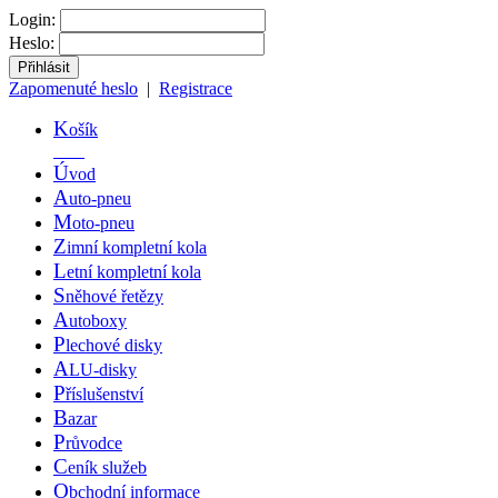
Login:
Heslo:
Zapomenuté heslo
|
Registrace
K
ošík
Ú
vod
A
uto-pneu
M
oto-pneu
Z
imní kompletní kola
L
etní kompletní kola
S
něhové řetězy
A
utoboxy
P
lechové disky
A
LU-disky
P
říslušenství
B
azar
P
růvodce
C
eník služeb
O
bchodní informace