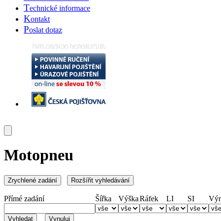
T
echnické informace
K
ontakt
P
oslat dotaz
Motopneu
Přímé zadání
Šířka
Výška
Ráfek
LI
SI
Výr