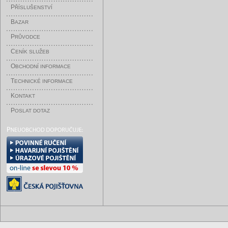
P
ŘÍSLUŠENSTVÍ
B
AZAR
P
RŮVODCE
C
ENÍK SLUŽEB
O
BCHODNÍ INFORMACE
T
ECHNICKÉ INFORMACE
K
ONTAKT
P
OSLAT DOTAZ