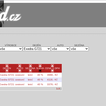
VÝROBCE
DEZÉN
AUTO
SEZÓNA
DEZÉN
AUTO
SEZÓNA
SLEVA
CENA S DPH
Exedra G721
cestovní
letní
40 %
3988,- Kč
Exedra G721
cestovní
letní
40 %
4118,- Kč
Exedra G721
cestovní
letní
40 %
3376,- Kč
1-3
|