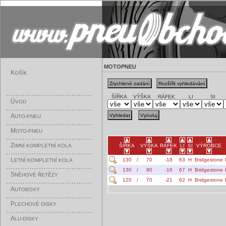
MOTOPNEU
K
OŠÍK
ŠÍŘKA
VÝŠKA
RÁFEK
LI
SI
Ú
VOD
A
UTO-PNEU
M
OTO-PNEU
Z
IMNÍ KOMPLETNÍ KOLA
ŠÍŘKA
VÝŠKA
RÁFEK
LI
SI
VÝROBCE
L
130
/
70
-18
63
H
Bridgestone
ETNÍ KOMPLETNÍ KOLA
130
/
90
-16
67
H
Bridgestone
S
NĚHOVÉ ŘETĚZY
120
/
70
-21
62
H
Bridgestone
A
UTOBOXY
P
LECHOVÉ DISKY
A
LU-DISKY