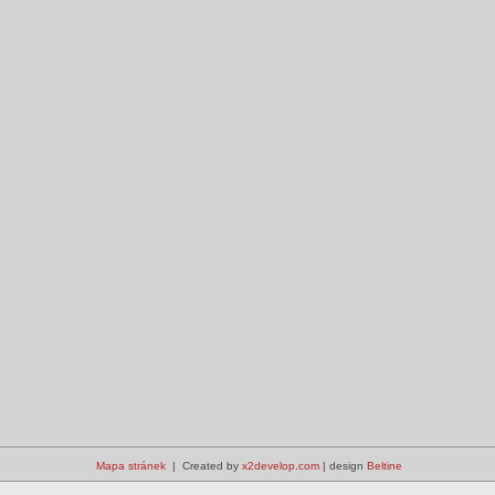
Mapa stránek
| Created by
x2develop.com
| design
Beltine