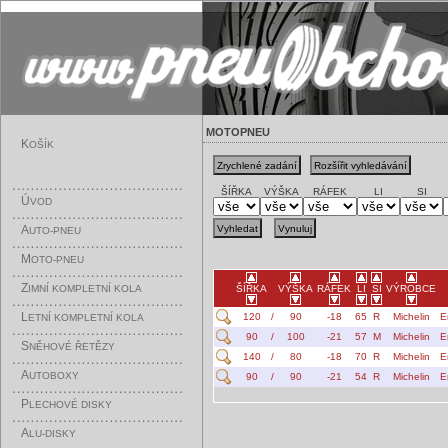
MOTOPNEU
K
OŠÍK
ŠÍŘKA
VÝŠKA
RÁFEK
LI
SI
Ú
VOD
A
UTO-PNEU
M
OTO-PNEU
Z
IMNÍ KOMPLETNÍ KOLA
ŠÍŘKA
VÝŠKA
RÁFEK
LI
SI
VÝROBCE
L
120
/
90
-18
65
R
Michelin
E
ETNÍ KOMPLETNÍ KOLA
90
/
100
-21
57
M
Michelin
E
S
NĚHOVÉ ŘETĚZY
140
/
80
-18
70
R
Michelin
E
A
UTOBOXY
90
/
90
-21
54
R
Michelin
E
P
LECHOVÉ DISKY
A
LU-DISKY