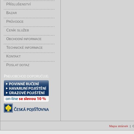
P
ŘÍSLUŠENSTVÍ
B
AZAR
P
RŮVODCE
C
ENÍK SLUŽEB
O
BCHODNÍ INFORMACE
T
ECHNICKÉ INFORMACE
K
ONTAKT
P
OSLAT DOTAZ
Mapa stránek
| C