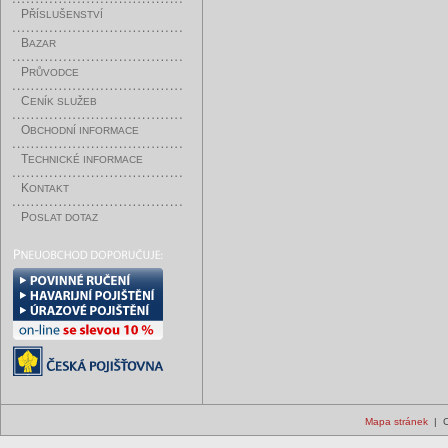
P
ŘÍSLUŠENSTVÍ
B
AZAR
P
RŮVODCE
C
ENÍK SLUŽEB
O
BCHODNÍ INFORMACE
T
ECHNICKÉ INFORMACE
K
ONTAKT
P
OSLAT DOTAZ
Mapa stránek
| C