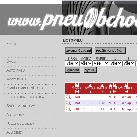
MOTOPNEU
K
OŠÍK
ŠÍŘKA
VÝŠKA
RÁFEK
LI
SI
Ú
VOD
A
UTO-PNEU
M
OTO-PNEU
Z
IMNÍ KOMPLETNÍ KOLA
ŠÍŘKA
VÝŠKA
RÁFEK
LI
SI
VÝROBCE
L
140
/
80
-18
70
R
Dunlop
D
ETNÍ KOMPLETNÍ KOLA
150
/
80
B18
70
S
Dunlop
D
S
NĚHOVÉ ŘETĚZY
90
/
90
-21
54
S
Dunlop
D
A
UTOBOXY
P
LECHOVÉ DISKY
A
LU-DISKY