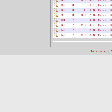
120
/
70
-10XL
54
L
Michelin
C
100
/
80
-10
53
L
Michelin
C
120
/
80
-14
58
S
Michelin
C
90
/
80
-16XL
51
S
Michelin
C
110
/
70
-16
52
S
Michelin
C
120
/
70
-11XL
56
L
Michelin
C
140
/
70
-16
65
S
Michelin
C
140
/
70
-15XL
69
S
Michelin
C
Mapa stránek
| C