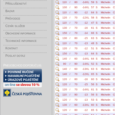
110
/
80
-14XL
59
S
Michelin
C
P
ŘÍSLUŠENSTVÍ
100
/
90
-14XL
57
S
Michelin
C
B
AZAR
110
/
90
-12
64
S
Michelin
C
120
/
70
-12XL
58
S
Michelin
C
P
RŮVODCE
110
/
70
-12
47
S
Michelin
C
C
ENÍK SLUŽEB
130
/
70
-16
61
S
Michelin
C
O
150
/
70
-14
66
S
Michelin
C
BCHODNÍ INFORMACE
130
/
80
-15
63
S
Michelin
C
T
ECHNICKÉ INFORMACE
110
/
70
-13
48
S
Michelin
C
K
ONTAKT
120
/
70
-12
51
S
Michelin
C
150
/
70
-13
64
S
Michelin
C
P
OSLAT DOTAZ
140
/
60
-14XL
64
S
Michelin
C
90
/
90
-14XL
52
S
Michelin
C
140
/
60
-13XL
63
S
Michelin
C
140
/
70
-12XL
65
S
Michelin
C
120
/
80
-16
60
S
Michelin
C
120
/
70
-15
56
S
Michelin
C
120
/
70
-14XL
61
S
Michelin
C
110
/
90
-13
56
S
Michelin
C
120
/
70
-13
53
S
Michelin
C
130
/
60
-13XL
60
S
Michelin
C
120
/
80
-12
65
S
Michelin
C