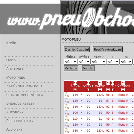
MOTOPNEU
K
OŠÍK
ŠÍŘKA
VÝŠKA
RÁFEK
LI
SI
Ú
VOD
A
UTO-PNEU
M
OTO-PNEU
Z
IMNÍ KOMPLETNÍ KOLA
ŠÍŘKA
VÝŠKA
RÁFEK
LI
SI
VÝROBCE
L
140
/
70
-14XL
68
S
Michelin
C
ETNÍ KOMPLETNÍ KOLA
120
/
70
-16
57
S
Michelin
C
S
NĚHOVÉ ŘETĚZY
130
/
70
-13XL
63
S
Michelin
C
A
UTOBOXY
100
/
80
-16
50
S
Michelin
C
110
/
70
-11
45
L
Michelin
C
P
LECHOVÉ DISKY
120
/
70
-15
56
P
Michelin
C
A
LU-DISKY
130
/
70
-12XL
62
S
Michelin
C