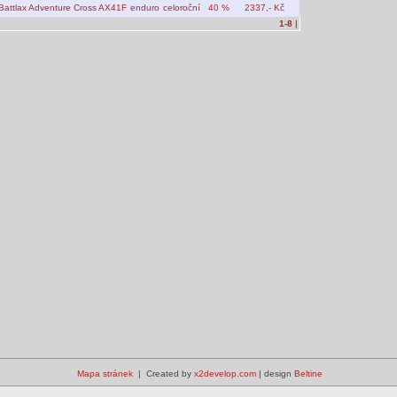
Battlax Adventure Cross AX41F
enduro
celoroční
40 %
2337,- Kč
1-8
|
Mapa stránek
| Created by
x2develop.com
| design
Beltine