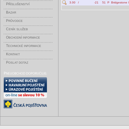
3.00
/
-21
51
P
Bridgestone
P
ŘÍSLUŠENSTVÍ
B
AZAR
P
RŮVODCE
C
ENÍK SLUŽEB
O
BCHODNÍ INFORMACE
T
ECHNICKÉ INFORMACE
K
ONTAKT
P
OSLAT DOTAZ