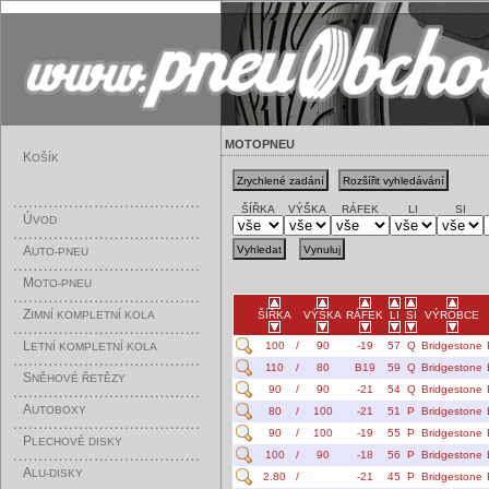
MOTOPNEU
K
OŠÍK
ŠÍŘKA
VÝŠKA
RÁFEK
LI
SI
Ú
VOD
A
UTO-PNEU
M
OTO-PNEU
Z
IMNÍ KOMPLETNÍ KOLA
ŠÍŘKA
VÝŠKA
RÁFEK
LI
SI
VÝROBCE
L
100
/
90
-19
57
Q
Bridgestone
ETNÍ KOMPLETNÍ KOLA
110
/
80
B19
59
Q
Bridgestone
S
NĚHOVÉ ŘETĚZY
90
/
90
-21
54
Q
Bridgestone
A
UTOBOXY
80
/
100
-21
51
P
Bridgestone
90
/
100
-19
55
P
Bridgestone
P
LECHOVÉ DISKY
100
/
90
-18
56
P
Bridgestone
A
LU-DISKY
2.80
/
-21
45
P
Bridgestone