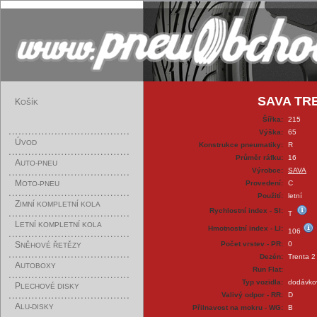
SAVA TRE
K
OŠÍK
Šířka:
215
Výška:
65
Ú
VOD
Konstrukce pneumatiky:
R
Průměr ráfku:
16
A
UTO-PNEU
Výrobce:
SAVA
M
Provedení:
C
OTO-PNEU
Použití:
letní
Z
IMNÍ KOMPLETNÍ KOLA
Rychlostní index - SI:
T
L
ETNÍ KOMPLETNÍ KOLA
Hmotnostní index - LI:
106
S
Počet vrstev - PR:
0
NĚHOVÉ ŘETĚZY
Dezén:
Trenta 2
A
UTOBOXY
Run Flat:
Typ vozidla:
dodávko
P
LECHOVÉ DISKY
Valivý odpor - RR:
D
A
LU-DISKY
Přilnavost na mokru - WG:
B