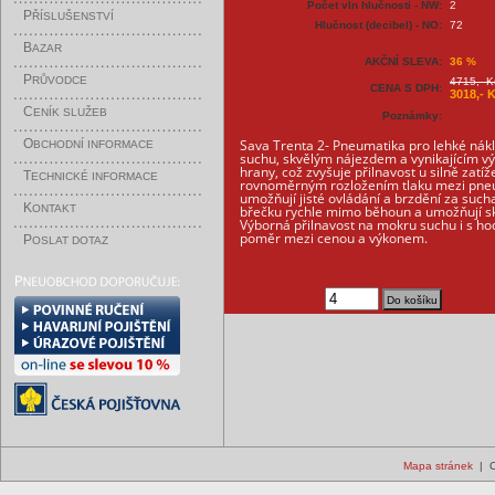
Počet vln hlučnosti - NW:
2
P
ŘÍSLUŠENSTVÍ
Hlučnost (decibel) - NO:
72
B
AZAR
AKČNÍ SLEVA:
36 %
P
RŮVODCE
4715,- K
CENA S DPH:
3018,- 
C
ENÍK SLUŽEB
Poznámky:
O
Sava Trenta 2- Pneumatika pro lehké nákl
BCHODNÍ INFORMACE
suchu, skvělým nájezdem a vynikajícím v
hrany, což zvyšuje přilnavost u silně zat
T
ECHNICKÉ INFORMACE
rovnoměrným rozložením tlaku mezi pneumat
umožňují jisté ovládání a brzdění za such
K
ONTAKT
břečku rychle mimo běhoun a umožňují skvě
Výborná přilnavost na mokru suchu i s ho
poměr mezi cenou a výkonem.
P
OSLAT DOTAZ
Mapa stránek
| C