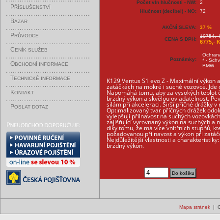
Počet vln hlučnosti - NW:
2
P
ŘÍSLUŠENSTVÍ
Hlučnost (decibel) - NO:
72
B
AZAR
AKČNÍ SLEVA:
37 %
P
RŮVODCE
10754,- 
CENA S DPH:
6775,- 
C
ENÍK SLUŽEB
Ochrana
Poznámky:
* - Sch
O
BCHODNÍ INFORMACE
BMW
T
ECHNICKÉ INFORMACE
K129 Ventus S1 evo Z - Maximální výkon a
zatáčkách na mokré i suché vozovce. Jde 
Napomáhá tomu, aby za vysokých teplot č
K
ONTAKT
brzdný výkon a skvělou ovladatelnost. P
silám při akceleraci. Širší příčné drážky
P
OSLAT DOTAZ
Optimalizovaný tvar příčných drážek odol
vylepšují přilnavost na suchých vozovkách
zajišťující vyrovnaný výkon na suchých a
díky tomu, že má více vnitřních stupňů, kte
požadovanou přilnavost a výkon při zatáč
Nejdůležitější vlastnosti a charakteristik
brzdný výkon.
Mapa stránek
| C