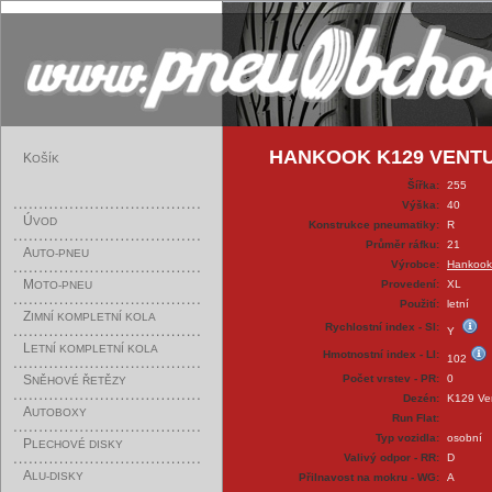
HANKOOK K129 VENTUS 
K
OŠÍK
Šířka:
255
Výška:
40
Ú
VOD
Konstrukce pneumatiky:
R
Průměr ráfku:
21
A
UTO-PNEU
Výrobce:
Hankook
M
Provedení:
XL
OTO-PNEU
Použití:
letní
Z
IMNÍ KOMPLETNÍ KOLA
Rychlostní index - SI:
Y
L
ETNÍ KOMPLETNÍ KOLA
Hmotnostní index - LI:
102
S
Počet vrstev - PR:
0
NĚHOVÉ ŘETĚZY
Dezén:
K129 Ve
A
UTOBOXY
Run Flat:
Typ vozidla:
osobní
P
LECHOVÉ DISKY
Valivý odpor - RR:
D
A
LU-DISKY
Přilnavost na mokru - WG:
A