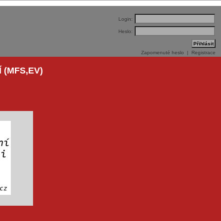
Login:
Heslo:
Zapomenuté heslo
|
Registrace
 (MFS,EV)