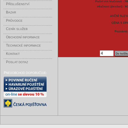
Počet vln hlučnosti - N
P
ŘÍSLUŠENSTVÍ
Hlučnost (decibel) - N
B
AZAR
AKČNÍ SLEV
P
RŮVODCE
CENA S DP
C
ENÍK SLUŽEB
Poznámk
O
BCHODNÍ INFORMACE
T
ECHNICKÉ INFORMACE
K
ONTAKT
P
OSLAT DOTAZ