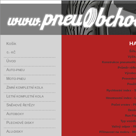
HA
K
OŠÍK
Šířk
0,- KČ
Výšk
Ú
VOD
Konstrukce pneumatik
Průměr ráfk
A
UTO-PNEU
Výrobc
M
Proveden
OTO-PNEU
Použit
Z
IMNÍ KOMPLETNÍ KOLA
Rychlostní index - S
L
ETNÍ KOMPLETNÍ KOLA
Hmotnostní index - L
S
Počet vrstev - P
NĚHOVÉ ŘETĚZY
Dezé
A
UTOBOXY
Run Fla
Typ vozidl
P
LECHOVÉ DISKY
Valivý odpor - R
A
LU-DISKY
Přilnavost na mokru - W