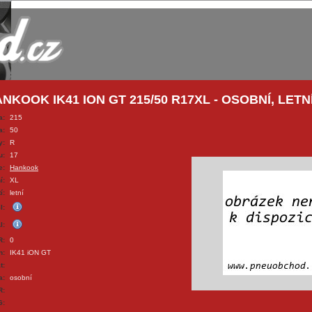
NKOOK IK41 ION GT 215/50 R17XL - OSOBNÍ, LETNÍ
a:
215
a:
50
y:
R
u:
17
e:
Hankook
í:
XL
í:
letní
I:
I:
R:
0
n:
IK41 iON GT
t:
a:
osobní
R:
G: