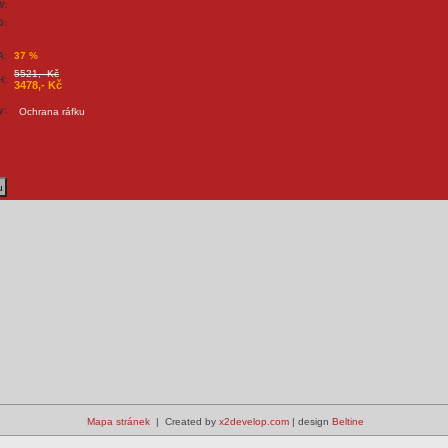
W:
O:
A:
37 %
5521,- Kč
H:
3478,- Kč
y:
Ochrana ráfku
Mapa stránek
| Created by
x2develop.com
| design
Beltine