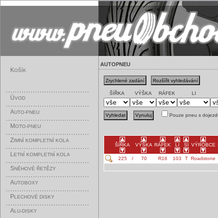
AUTOPNEU
K
OŠÍK
ŠÍŘKA
VÝŠKA
RÁFEK
LI
Ú
VOD
A
UTO-PNEU
Pouze pneu s dojezd
M
OTO-PNEU
Z
IMNÍ KOMPLETNÍ KOLA
ŠÍŘKA
VÝŠKA
RÁFEK
LI
SI
VÝROBCE
L
ETNÍ KOMPLETNÍ KOLA
225
/
70
R16
103
T
Roadstone
S
NĚHOVÉ ŘETĚZY
A
UTOBOXY
P
LECHOVÉ DISKY
A
LU-DISKY