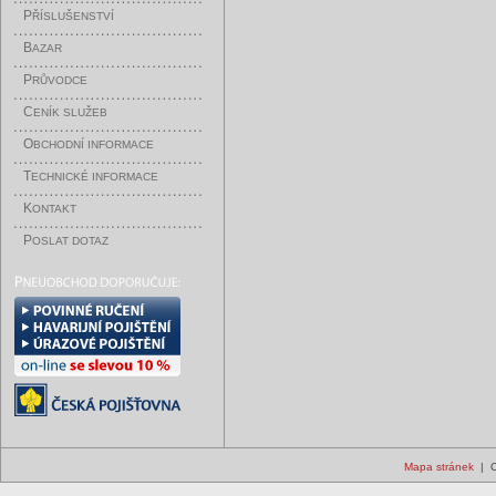
P
ŘÍSLUŠENSTVÍ
B
AZAR
P
RŮVODCE
C
ENÍK SLUŽEB
O
BCHODNÍ INFORMACE
T
ECHNICKÉ INFORMACE
K
ONTAKT
P
OSLAT DOTAZ
Mapa stránek
| C