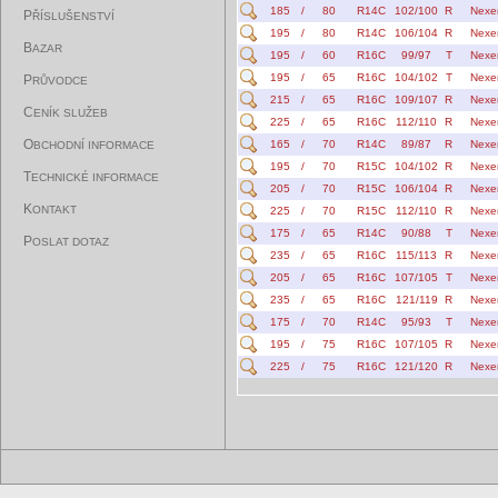
185
/
80
R14C
102/100
R
Nexe
P
ŘÍSLUŠENSTVÍ
195
/
80
R14C
106/104
R
Nexe
B
AZAR
195
/
60
R16C
99/97
T
Nexe
195
/
65
R16C
104/102
T
Nexe
P
RŮVODCE
215
/
65
R16C
109/107
R
Nexe
C
ENÍK SLUŽEB
225
/
65
R16C
112/110
R
Nexe
O
165
/
70
R14C
89/87
R
Nexe
BCHODNÍ INFORMACE
195
/
70
R15C
104/102
R
Nexe
T
ECHNICKÉ INFORMACE
205
/
70
R15C
106/104
R
Nexe
K
ONTAKT
225
/
70
R15C
112/110
R
Nexe
175
/
65
R14C
90/88
T
Nexe
P
OSLAT DOTAZ
235
/
65
R16C
115/113
R
Nexe
205
/
65
R16C
107/105
T
Nexe
235
/
65
R16C
121/119
R
Nexe
175
/
70
R14C
95/93
T
Nexe
195
/
75
R16C
107/105
R
Nexe
225
/
75
R16C
121/120
R
Nexe