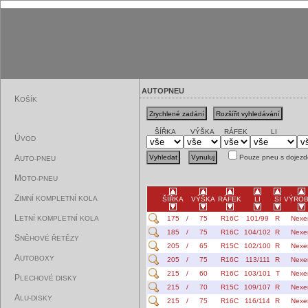
AUTOPNEU
K
OŠÍK
ŠÍŘKA
VÝŠKA
RÁFEK
LI
Ú
VOD
A
Pouze pneu s dojezd
UTO-PNEU
M
OTO-PNEU
Z
IMNÍ KOMPLETNÍ KOLA
ŠÍŘKA
VÝŠKA
RÁFEK
LI
SI
VÝRO
L
ETNÍ KOMPLETNÍ KOLA
175
/
75
R16C
101/99
R
Nexe
185
/
75
R16C
104/102
R
Nexe
S
NĚHOVÉ ŘETĚZY
205
/
65
R15C
102/100
R
Nexe
A
UTOBOXY
205
/
75
R16C
113/111
R
Nexe
215
/
60
R16C
103/101
T
Nexe
P
LECHOVÉ DISKY
215
/
70
R15C
109/107
R
Nexe
A
LU-DISKY
215
/
75
R16C
116/114
R
Nexe