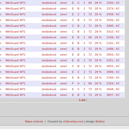
n
WinGuard WT1
dodávkové
zimní
E
C
1
69
28 %
2260,- Kč
n
WinGuard WT1
dodávkové
zimní
E
B
1
70
28 %
2374,- Kč
n
WinGuard WT1
dodávkové
zimní
E
C
2
73
28 %
2556,- Kč
n
WinGuard WT1
dodávkové
zimní
C
B
2
72
28 %
2556,- Kč
n
WinGuard WT1
dodávkové
zimní
C
B
2
71
28 %
2990,- Kč
n
WinGuard WT1
dodávkové
zimní
C
B
2
72
28 %
3310,- Kč
n
WinGuard WT1
dodávkové
zimní
E
B
1
69
28 %
2168,- Kč
n
WinGuard WT1
dodávkové
zimní
E
B
2
72
28 %
2191,- Kč
n
WinGuard WT1
dodávkové
zimní
E
B
2
72
28 %
2488,- Kč
n
WinGuard WT1
dodávkové
zimní
E
B
2
72
28 %
2853,- Kč
n
WinGuard WT1
dodávkové
zimní
E
B
1
70
28 %
2351,- Kč
n
WinGuard WT1
dodávkové
zimní
C
B
2
72
28 %
3652,- Kč
n
WinGuard WT1
dodávkové
zimní
E
C
2
72
28 %
2899,- Kč
n
WinGuard WT1
dodávkové
zimní
E
B
2
73
28 %
3766,- Kč
n
WinGuard WT1
dodávkové
zimní
F
A
1
69
28 %
2328,- Kč
n
WinGuard WT1
dodávkové
zimní
E
C
2
72
28 %
2648,- Kč
n
WinGuard WT1
dodávkové
zimní
E
B
2
73
28 %
3857,- Kč
1-24
|
Mapa stránek
| Created by
x2develop.com
| design
Beltine