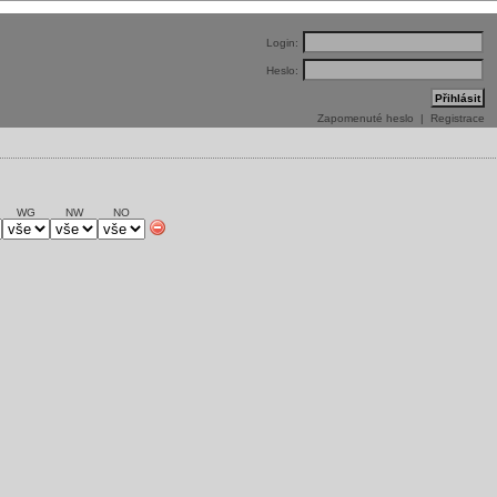
Login:
Heslo:
Zapomenuté heslo
|
Registrace
WG
NW
NO