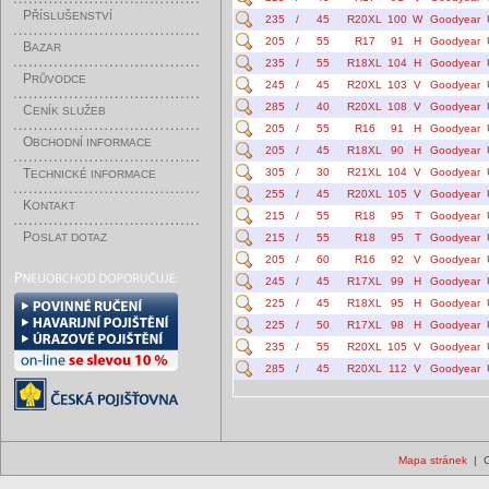
P
ŘÍSLUŠENSTVÍ
235
/
45
R20XL
100
W
Goodyear
205
/
55
R17
91
H
Goodyear
B
AZAR
235
/
55
R18XL
104
H
Goodyear
P
RŮVODCE
245
/
45
R20XL
103
V
Goodyear
285
/
40
R20XL
108
V
Goodyear
C
ENÍK SLUŽEB
205
/
55
R16
91
H
Goodyear
O
BCHODNÍ INFORMACE
205
/
45
R18XL
90
H
Goodyear
T
305
/
30
R21XL
104
V
Goodyear
ECHNICKÉ INFORMACE
255
/
45
R20XL
105
V
Goodyear
K
ONTAKT
215
/
55
R18
95
T
Goodyear
P
OSLAT DOTAZ
215
/
55
R18
95
T
Goodyear
205
/
60
R16
92
V
Goodyear
245
/
45
R17XL
99
H
Goodyear
225
/
45
R18XL
95
H
Goodyear
225
/
50
R17XL
98
H
Goodyear
235
/
55
R20XL
105
V
Goodyear
285
/
45
R20XL
112
V
Goodyear
Mapa stránek
| C