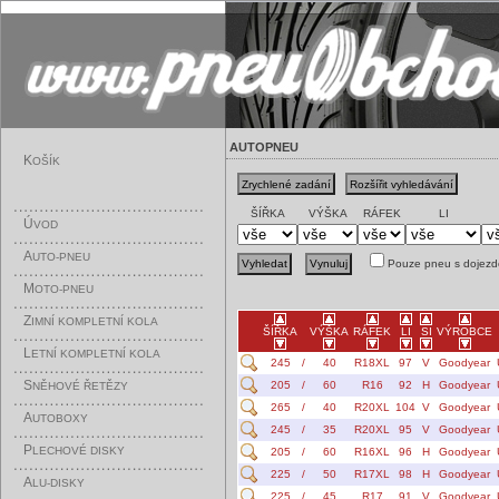
AUTOPNEU
K
OŠÍK
ŠÍŘKA
VÝŠKA
RÁFEK
LI
Ú
VOD
A
UTO-PNEU
Pouze pneu s dojezd
M
OTO-PNEU
Z
IMNÍ KOMPLETNÍ KOLA
ŠÍŘKA
VÝŠKA
RÁFEK
LI
SI
VÝROBCE
L
ETNÍ KOMPLETNÍ KOLA
245
/
40
R18XL
97
V
Goodyear
S
205
/
60
R16
92
H
Goodyear
NĚHOVÉ ŘETĚZY
265
/
40
R20XL
104
V
Goodyear
A
UTOBOXY
245
/
35
R20XL
95
V
Goodyear
P
LECHOVÉ DISKY
205
/
60
R16XL
96
H
Goodyear
225
/
50
R17XL
98
H
Goodyear
A
LU-DISKY
225
/
45
R17
91
V
Goodyear