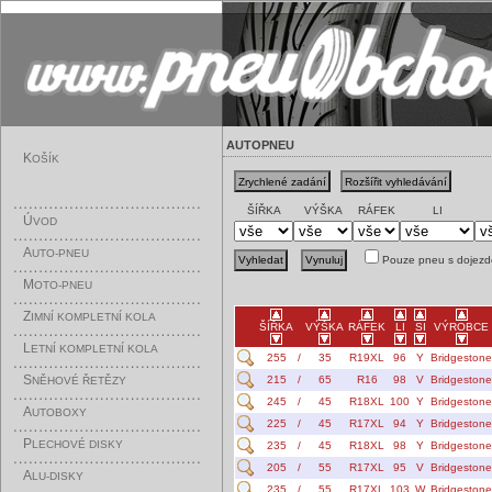
AUTOPNEU
K
OŠÍK
ŠÍŘKA
VÝŠKA
RÁFEK
LI
Ú
VOD
A
UTO-PNEU
Pouze pneu s dojezd
M
OTO-PNEU
Z
IMNÍ KOMPLETNÍ KOLA
ŠÍŘKA
VÝŠKA
RÁFEK
LI
SI
VÝROBCE
L
ETNÍ KOMPLETNÍ KOLA
255
/
35
R19XL
96
Y
Bridgestone
S
215
/
65
R16
98
V
Bridgestone
NĚHOVÉ ŘETĚZY
245
/
45
R18XL
100
Y
Bridgestone
A
UTOBOXY
225
/
45
R17XL
94
Y
Bridgestone
P
LECHOVÉ DISKY
235
/
45
R18XL
98
Y
Bridgestone
205
/
55
R17XL
95
V
Bridgestone
A
LU-DISKY
235
/
55
R17XL
103
W
Bridgestone