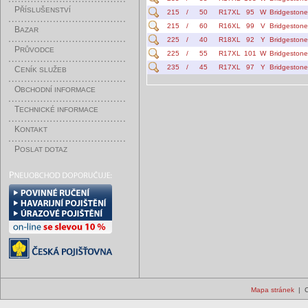
P
ŘÍSLUŠENSTVÍ
215
/
50
R17XL
95
W
Bridgestone
215
/
60
R16XL
99
V
Bridgestone
B
AZAR
225
/
40
R18XL
92
Y
Bridgestone
P
RŮVODCE
225
/
55
R17XL
101
W
Bridgestone
235
/
45
R17XL
97
Y
Bridgestone
C
ENÍK SLUŽEB
O
BCHODNÍ INFORMACE
T
ECHNICKÉ INFORMACE
K
ONTAKT
P
OSLAT DOTAZ
Mapa stránek
| C