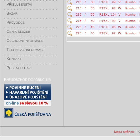
215
/
60
R16XL
99
V
Kumho
P
ŘÍSLUŠENSTVÍ
215
/
55
R17XL
98
W
Kumho
B
AZAR
235
/
55
R18XL
104
V
Kumho
215
/
60
R16XL
99
V
Kumho
P
RŮVODCE
225
/
45
R18XL
95
W
Kumho
C
ENÍK SLUŽEB
225
/
40
R18XL
92
W
Kumho
O
BCHODNÍ INFORMACE
T
ECHNICKÉ INFORMACE
K
ONTAKT
P
OSLAT DOTAZ
Mapa stránek
| C