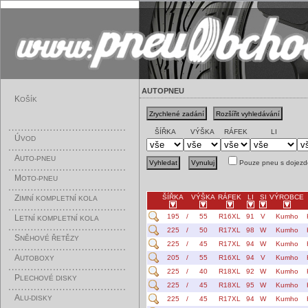
AUTOPNEU
K
OŠÍK
ŠÍŘKA
VÝŠKA
RÁFEK
LI
Ú
VOD
A
UTO-PNEU
Pouze pneu s dojezd
M
OTO-PNEU
Z
ŠÍŘKA
VÝŠKA
RÁFEK
LI
SI
VÝROBCE
IMNÍ KOMPLETNÍ KOLA
195
/
55
R16XL
91
V
Kumho
L
ETNÍ KOMPLETNÍ KOLA
225
/
50
R17XL
98
W
Kumho
S
NĚHOVÉ ŘETĚZY
225
/
45
R17XL
94
W
Kumho
A
205
/
55
R16XL
94
V
Kumho
UTOBOXY
225
/
40
R18XL
92
W
Kumho
P
LECHOVÉ DISKY
225
/
45
R18XL
95
W
Kumho
A
LU-DISKY
225
/
45
R17XL
94
W
Kumho