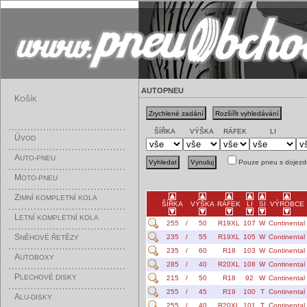
AUTOPNEU
K
OŠÍK
ŠÍŘKA
VÝŠKA
RÁFEK
LI
Ú
VOD
A
UTO-PNEU
Pouze pneu s dojezd
M
OTO-PNEU
Z
IMNÍ KOMPLETNÍ KOLA
ŠÍŘKA
VÝŠKA
RÁFEK
LI
SI
VÝROBCE
L
ETNÍ KOMPLETNÍ KOLA
255
/
50
R19XL
107
W
Continental
S
235
/
55
R19XL
105
W
Continental
NĚHOVÉ ŘETĚZY
235
/
60
R18
103
W
Continental
A
UTOBOXY
285
/
40
R20XL
108
W
Continental
P
LECHOVÉ DISKY
215
/
50
R18
92
W
Continental
255
/
45
R19
100
T
Continental
A
LU-DISKY
255
/
40
R20XL
101
T
Continental