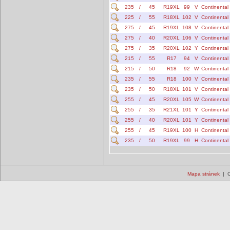
235
/
45
R19XL
99
V
Continental
225
/
55
R18XL
102
V
Continental
275
/
45
R19XL
108
V
Continental
275
/
40
R20XL
106
V
Continental
275
/
35
R20XL
102
Y
Continental
215
/
55
R17
94
V
Continental
215
/
50
R18
92
W
Continental
235
/
55
R18
100
V
Continental
235
/
50
R18XL
101
V
Continental
255
/
45
R20XL
105
W
Continental
255
/
35
R21XL
101
Y
Continental
255
/
40
R20XL
101
Y
Continental
255
/
45
R19XL
100
H
Continental
235
/
50
R19XL
99
H
Continental
Mapa stránek
| C