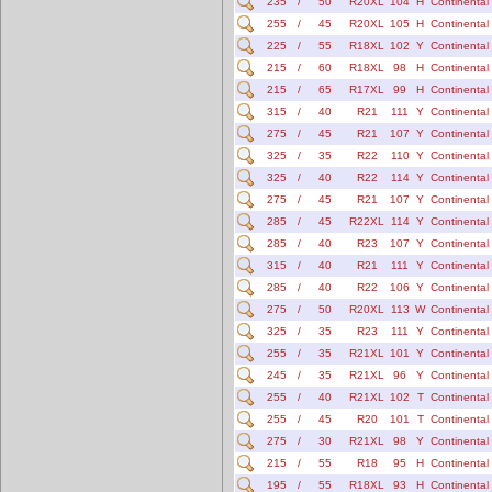
235
/
50
R20XL
104
H
Continental
255
/
45
R20XL
105
H
Continental
225
/
55
R18XL
102
Y
Continental
215
/
60
R18XL
98
H
Continental
215
/
65
R17XL
99
H
Continental
315
/
40
R21
111
Y
Continental
275
/
45
R21
107
Y
Continental
325
/
35
R22
110
Y
Continental
325
/
40
R22
114
Y
Continental
275
/
45
R21
107
Y
Continental
285
/
45
R22XL
114
Y
Continental
285
/
40
R23
107
Y
Continental
315
/
40
R21
111
Y
Continental
285
/
40
R22
106
Y
Continental
275
/
50
R20XL
113
W
Continental
325
/
35
R23
111
Y
Continental
255
/
35
R21XL
101
Y
Continental
245
/
35
R21XL
96
Y
Continental
255
/
40
R21XL
102
T
Continental
255
/
45
R20
101
T
Continental
275
/
30
R21XL
98
Y
Continental
215
/
55
R18
95
H
Continental
195
/
55
R18XL
93
H
Continental