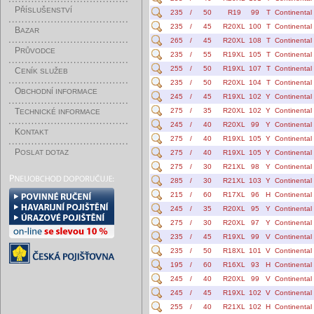
P
ŘÍSLUŠENSTVÍ
235
/
50
R19
99
T
Continental
235
/
45
R20XL
100
T
Continental
B
AZAR
265
/
45
R20XL
108
T
Continental
P
RŮVODCE
235
/
55
R19XL
105
T
Continental
255
/
50
R19XL
107
T
Continental
C
ENÍK SLUŽEB
235
/
50
R20XL
104
T
Continental
O
BCHODNÍ INFORMACE
245
/
45
R19XL
102
Y
Continental
T
275
/
35
R20XL
102
Y
Continental
ECHNICKÉ INFORMACE
245
/
40
R20XL
99
Y
Continental
K
ONTAKT
275
/
40
R19XL
105
Y
Continental
P
OSLAT DOTAZ
275
/
40
R19XL
105
Y
Continental
275
/
30
R21XL
98
Y
Continental
285
/
30
R21XL
103
Y
Continental
215
/
60
R17XL
96
H
Continental
245
/
35
R20XL
95
Y
Continental
275
/
30
R20XL
97
Y
Continental
235
/
45
R19XL
99
V
Continental
235
/
50
R18XL
101
V
Continental
195
/
60
R16XL
93
H
Continental
245
/
40
R20XL
99
V
Continental
245
/
45
R19XL
102
V
Continental
255
/
40
R21XL
102
H
Continental