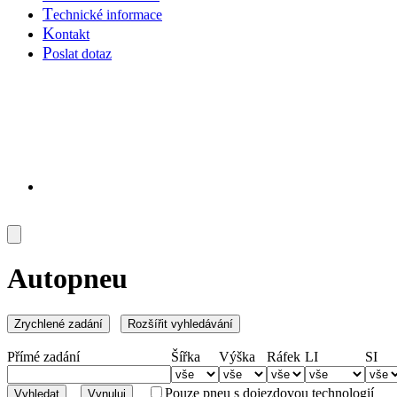
T
echnické informace
K
ontakt
P
oslat dotaz
Autopneu
Přímé zadání
Šířka
Výška
Ráfek
LI
SI
Pouze pneu s dojezdovou technologií