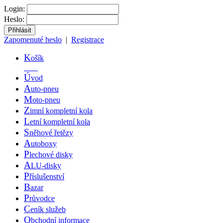
Login:
Heslo:
Zapomenuté heslo
|
Registrace
K
ošík
Ú
vod
A
uto-pneu
M
oto-pneu
Z
imní kompletní kola
L
etní kompletní kola
S
něhové řetězy
A
utoboxy
P
lechové disky
A
LU-disky
P
říslušenství
B
azar
P
růvodce
C
eník služeb
O
bchodní informace