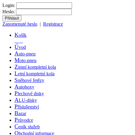
Login:
Heslo:
Zapomenuté heslo
|
Registrace
K
ošík
Ú
vod
A
uto-pneu
M
oto-pneu
Z
imní kompletní kola
L
etní kompletní kola
S
něhové řetězy
A
utoboxy
P
lechové disky
A
LU-disky