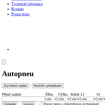
P
říslušenství
B
azar
P
růvodce
C
eník služeb
O
bchodní informace
T
echnické informace
K
ontakt
P
oslat dotaz
Autopneu