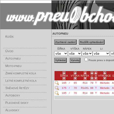
AUTOPNEU
K
OŠÍK
ŠÍŘKA
VÝŠKA
RÁFEK
LI
Ú
VOD
A
UTO-PNEU
Pouze pneu s dojezd
M
OTO-PNEU
Z
IMNÍ KOMPLETNÍ KOLA
ŠÍŘKA
VÝŠKA
RÁFEK
LI
SI
VÝROBCE
L
ETNÍ KOMPLETNÍ KOLA
165
/
65
R14
79
T
Michelin
A
S
175
/
70
R14XL
88
T
Michelin
A
NĚHOVÉ ŘETĚZY
185
/
70
R14
88
T
Michelin
A
A
UTOBOXY
P
LECHOVÉ DISKY
A
LU-DISKY