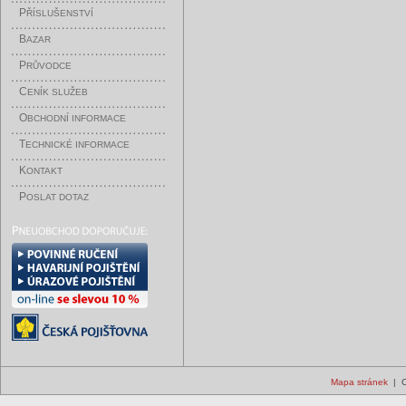
P
ŘÍSLUŠENSTVÍ
B
AZAR
P
RŮVODCE
C
ENÍK SLUŽEB
O
BCHODNÍ INFORMACE
T
ECHNICKÉ INFORMACE
K
ONTAKT
P
OSLAT DOTAZ
Mapa stránek
| C